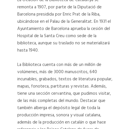
09
08
remonta a 1907, por parte de la Diputació de
Barcelona presidida por Enric Prat de la Riba,
13
20230423_115634
ubicándose en el Palau de la Generalitat. En 1931 el
Ayuntamiento de Barcelona aprueba la cesión del
13
20230423_115634
Hospital de la Santa Creu como sede de la
biblioteca, aunque su traslado no se materializará
hasta 1940.
13b
13a
13B
13A
La Biblioteca cuenta con más de un millón de
volúmenes, más de 3000 manuscritos, 640
incunables, grabados, textos de literatura popular,
14
15
mapas, fonoteca, partituras y revistas. Además,
14
15
tiene una sección cervantina, que pudimos visitar,
de las más completas del mundo. Destacar que
también alberga el depósito legal de toda la
03
02
producción impresa, sonora y visual catalana,
además de la producción en catalán o que hace
03
02