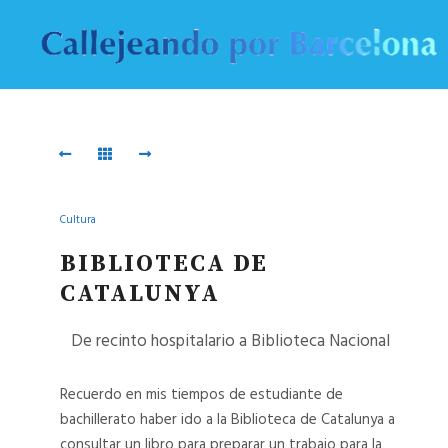
20230423_122542
17
20230423_122542
17
05
01
Cultura
05
01
BIBLIOTECA DE
CATALUNYA
Fachada-
20230327_085234
biblioteca-
De recinto hospitalario a Biblioteca Nacional
20230327_085234
de-
Catalunya
Recuerdo en mis tiempos de estudiante de
bachillerato haber ido a la Biblioteca de Catalunya a
FACHADA-
consultar un libro para preparar un trabajo para la
BIBLIOTECA-