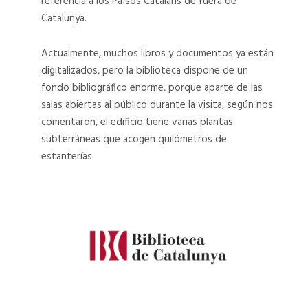
referencia a los Països Catalans de fuera de
Catalunya.
16
04
Actualmente, muchos libros y documentos ya están
16
04
digitalizados, pero la biblioteca dispone de un
fondo bibliográfico enorme, porque aparte de las
salas abiertas al público durante la visita, según nos
comentaron, el edificio tiene varias plantas
subterráneas que acogen quilómetros de
estanterías.