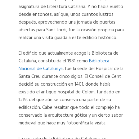
DE-
asignatura de Literatura Catalana. Y no había vuelto
CATALUNYA
desde entonces, así que, unos cuantos lustros
después, aprovechando una jornada de puertas
abiertas para Sant Jordi, fue la ocasión propicia para
07
18
realizar una visita guiada a este edificio histórico.
07
18
El edificio que actualmente acoge la Biblioteca de
Cataluña, constituida el 1981 como
Biblioteca
06
12
Nacional de Catalunya
, fue la sede del Hospital de la
06
12
Santa Creu durante cinco siglos. El Consell de Cent
decidió su construcción en 1401, donde había
existido el antiguo hospital de Colom, fundado en
11
10
1219, del que aún se conserva una parte de su
edificación. Cabe resaltar que todo el complejo ha
11
10
conservado la arquitectura gótica y un cierto sabor
medieval que hace muy fotográfica la visita.
09
08
La creación de la Biblioteca de Catalunya se