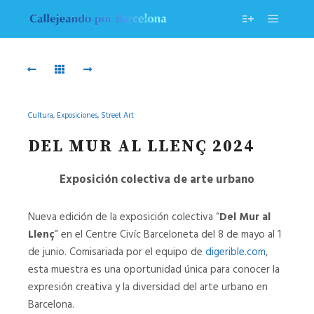
Menú pr
Más informac
Luciano
Pepito
Lozupone
Moran
-
-
Whit
@pepito_moran
You
Cultura
,
Exposiciones
,
Street Art
PEPITO
-
MORAN
DEL MUR AL LLENÇ 2024
@luciano_lozupone
-
@PEPITO_MORAN
LUCIANO
Exposición colectiva de arte urbano
LOZUPONE
-
Nueva edición de la exposición colectiva “
Del Mur al
WHIT
YOU
Llenç
” en el Centre Civíc Barceloneta del 8 de mayo al 1
-
de junio. Comisariada por el equipo de
digerible.com
,
@LUCIANO_LOZUPONE
esta muestra es una oportunidad única para conocer la
expresión creativa y la diversidad del arte urbano en
Rockaxson
SEBZ
Barcelona.