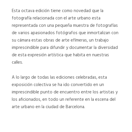
-
-
"Lolita
"Kazakh
Esta octava edición tiene como novedad que la
vampiro"
Asia"
fotografía relacionada con el arte urbano esta
-
-
representada con una pequeña muestra de fotografías
@rockaxson
@sebz_ums
de varios apasionados fotógrafos que inmortalizan con
su cámara estas obras de arte efímeras, un trabajo
ROCKAXSON
SEBZ
imprescindible para difundir y documentar la diversidad
-
-
"LOLITA
"KAZAKH
de esta expresión artística que habita en nuestras
VAMPIRO"
ASIA"
calles.
-
-
@ROCKAXSON
@SEBZ_UMS
A lo largo de todas las ediciones celebradas, esta
exposición colectiva se ha ido convertido en un
Soren
Teo
imprescindible punto de encuentro entre los artistas y
K.
Vázquez
los aficionados, en todo un referente en la escena del
-
-
arte urbano en la ciudad de Barcelona.
"Delivery
"El
Art"
jefe"
-
-
@sorenkierkegaardddd
@teo__vazquez