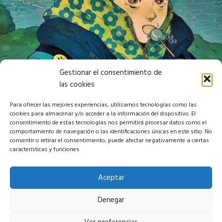
@julien.unavista
JULIEN
DENIAU
-
"SKULL
XV"
Gestionar el consentimiento de
-
@JULIEN.UNAVISTA
las cookies
Para ofrecer las mejores experiencias, utilizamos tecnologías como las
ZATOX
Natalia
cookies para almacenar y/o acceder a la información del dispositivo. El
consentimiento de estas tecnologías nos permitirá procesar datos como el
-
Molinero
comportamiento de navegación o las identificaciones únicas en este sitio. No
"Emoticons"
-
consentir o retirar el consentimiento, puede afectar negativamente a ciertas
-
"RaVe"
características y funciones.
@za.tox
-
@nataliamolinero
Aceptar
ZATOX
-
NATALIA
Denegar
"EMOTICONS"
MOLINERO
-
-
@ZA.TOX
"RAVE"