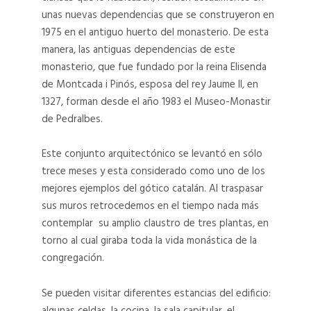
unas nuevas dependencias que se construyeron en
Monasteri
Monasteri
1975 en el antiguo huerto del monasterio. De esta
Pedralbes
Pedralbes
manera, las antiguas dependencias de este
05
06
monasterio, que fue fundado por la reina Elisenda
de Montcada i Pinós, esposa del rey Jaume II, en
MONASTERI
MONASTERI
PEDRALBES
PEDRALBES
1327, forman desde el año 1983 el Museo-Monastir
05
06
de Pedralbes.
Este conjunto arquitectónico se levantó en sólo
Monasteri
Monasteri
trece meses y esta considerado como uno de los
Pedralbes
Pedralbes
mejores ejemplos del gótico catalán. Al traspasar
15
14
sus muros retrocedemos en el tiempo nada más
MONASTERI
MONASTERI
contemplar su amplio claustro de tres plantas, en
PEDRALBES
PEDRALBES
torno al cual giraba toda la vida monástica de la
15
14
congregación.
Monasteri
Monasteri
Se pueden visitar diferentes estancias del edificio:
Pedralbes
Pedralbes
algunas celdas, la cocina, la sala capitular, el