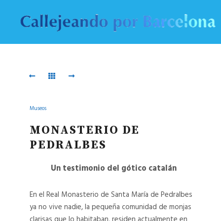
Monasteri
Monasteri
Pedralbes
Pedralbes
01
04
MONASTERI
MONASTERI
PEDRALBES
PEDRALBES
Museos
01
04
MONASTERIO DE
PEDRALBES
Monasteri
Monasteri
Pedralbes
Pedralbes
03
02
Un testimonio del gótico catalán
MONASTERI
MONASTERI
En el Real Monasterio de Santa María de Pedralbes
PEDRALBES
PEDRALBES
ya no vive nadie, la pequeña comunidad de monjas
03
02
clarisas que lo habitaban, residen actualmente en