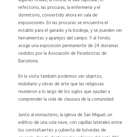
08
09
refectorio, las procuras, la enfermería y el
dormitorio, convertido ahora en sala de
MONASTERI
MONASTERI
exposiciones. En las procuras se encuentra el
PEDRALBES
PEDRALBES
08
09
establo para el ganado y la bodega, y se pueden ver
herramientas y aparejos del campo. Y al fondo,
acoge una exposición permanente de 24 dioramas
Monasteri
Monasteri
cedidos por la Asociación de Pesebristas de
Pedralbes
Pedralbes
Barcelona.
30
38
En la visita también podemos ver objetos,
MONASTERI
MONASTERI
PEDRALBES
PEDRALBES
mobiliario y obras de arte que las religiosas
30
38
reunieron a lo largo de los siglos que ayudan a
comprender la vida de clausura de la comunidad.
Monasteri
Monasteri
Junto al monasterio, la iglesia de San Miguel, un
Pedralbes
Pedralbes
10
07
edificio de una sola nave, con capillas laterales entre
los contrafuertes y cubierta de bóvedas de
MONASTERI
MONASTERI