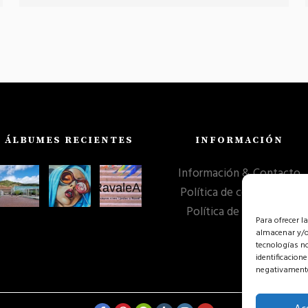
ÁLBUMES RECIENTES
INFORMACIÓN
Información & Contacto
Política de cookies (UE)
Política de privacidad
Para ofrecer l
almacenar y/o 
tecnologías n
identificacion
negativamente 