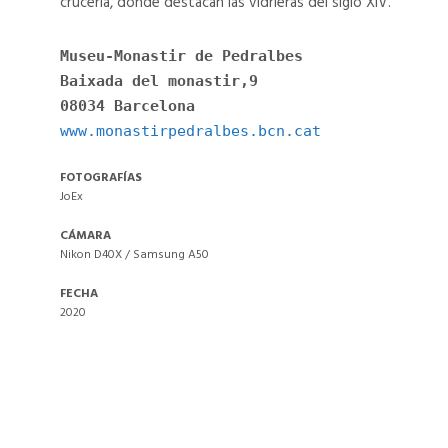
crucería, donde destacan las vidrieras del siglo XIV.
PEDRALBES
PEDRALBES
10
07
Museu-Monastir de Pedralbes
Baixada del monastir,9
Monasteri
Monasteri
Pedralbes
Pedralbes
www.monastirpedralbes.bcn.cat
26
39
FOTOGRAFÍAS
MONASTERI
MONASTERI
JoEx
PEDRALBES
PEDRALBES
26
39
CÁMARA
Nikon D40X / Samsung A50
Monasteri
Monasteri
FECHA
Pedralbes
Pedralbes
2020
31
13
MONASTERI
MONASTERI
PEDRALBES
PEDRALBES
31
13