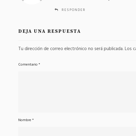
e
PEDRALBES
PEDRALBES
:
20
21
RESPONDER
Monasteri
Monasteri
DEJA UNA RESPUESTA
Pedralbes
Pedralbes
22
23
Tu dirección de correo electrónico no será publicada.
Los c
MONASTERI
MONASTERI
PEDRALBES
PEDRALBES
Comentario
*
22
23
Monasteri
Monasteri
Pedralbes
Pedralbes
24
25
MONASTERI
MONASTERI
PEDRALBES
PEDRALBES
Nombre
*
24
25