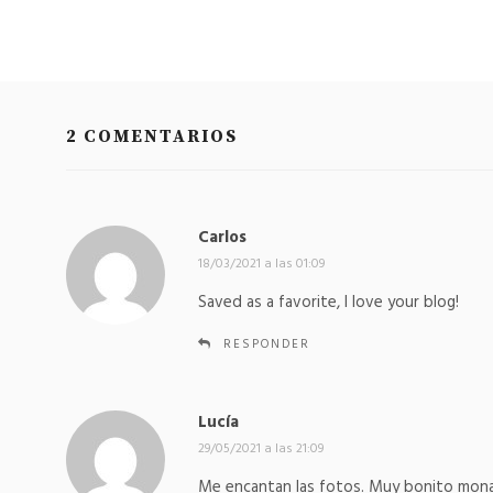
16
17
MONASTERI
MONASTERI
PEDRALBES
PEDRALBES
16
17
2 COMENTARIOS
Monasteri
Monasteri
Pedralbes
Pedralbes
18
19
Carlos
d
i
18/03/2021 a las 01:09
MONASTERI
MONASTERI
c
PEDRALBES
PEDRALBES
Saved as a favorite, I love your blog!
e
18
19
:
RESPONDER
Monasteri
Monasteri
Pedralbes
Pedralbes
Lucía
d
20
21
i
29/05/2021 a las 21:09
c
MONASTERI
MONASTERI
Me encantan las fotos. Muy bonito mona