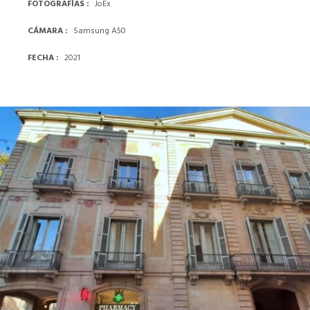
FOTOGRAFÍAS
JoEx
CÁMARA
Samsung A50
FECHA
2021