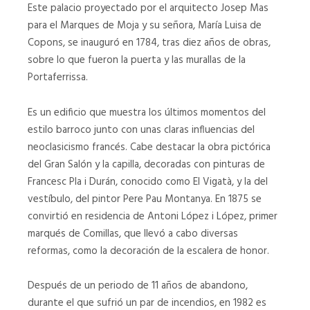
Este palacio proyectado por el arquitecto Josep Mas
20211023_104706
20211023_104725
para el Marques de Moja y su señora, María Luisa de
Copons, se inauguró en 1784, tras diez años de obras,
20211023_104301
20211023_104510
sobre lo que fueron la puerta y las murallas de la
Portaferrissa.
20211023_104921
20211023_104917
Es un edificio que muestra los últimos momentos del
20211023_105122
20211023_105133
estilo barroco junto con unas claras influencias del
neoclasicismo francés. Cabe destacar la obra pictórica
20211023_104748
20211023_104457
del Gran Salón y la capilla, decoradas con pinturas de
Francesc Pla i Durán, conocido como El Vigatà, y la del
20211023_104500
20211023_105535
vestíbulo, del pintor Pere Pau Montanya. En 1875 se
convirtió en residencia de Antoni López i López, primer
20211023_105545
20211023_104846
marqués de Comillas, que llevó a cabo diversas
20211023_105420
20211023_104758
reformas, como la decoración de la escalera de honor.
20211023_105010
20211023_105041
Después de un periodo de 11 años de abandono,
durante el que sufrió un par de incendios, en 1982 es