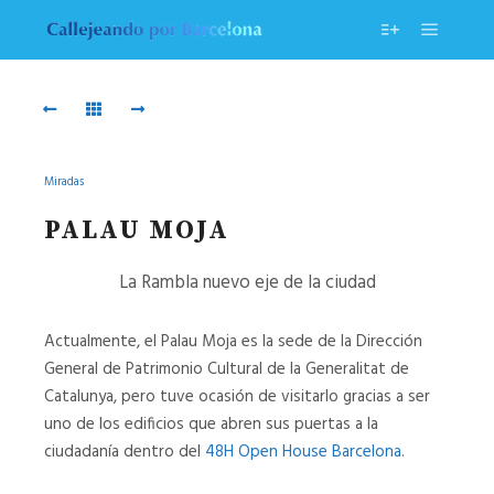
Menú pr
Más informac
20211023_110337
20211023_103227
20211023_104409
20211023_102938
20211023_103019
20211023_102954
Miradas
20211023_103436
20211023_110250
PALAU MOJA
20211023_103721
20211023_103945
La Rambla nuevo eje de la ciudad
20211023_104132
20211023_104048
Actualmente, el Palau Moja es la sede de la Dirección
General de Patrimonio Cultural de la Generalitat de
20211023_110104
20211023_110235
Catalunya, pero tuve ocasión de visitarlo gracias a ser
uno de los edificios que abren sus puertas a la
20211023_105812
20211023_104215
ciudadanía dentro del
48H Open House Barcelona
.
20211023_104637
20211023_104645