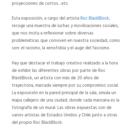
proyecciones de cortos…etc.
02
03
(1)
Esta exposición, a cargo del artista
Roc BlackBlock
,
03
02
recoge una muestra de luchas y movilizaciones sociales,
(1)
que nos incita a reflexionar sobre diversas
problemáticas que conviven en nuestra sociedad, como
son: el racismo, la xenofobia y el auge del fascismo.
07
08
07
08
Hay que destacar el trabajo creativo realizado a la hora
de exhibir las diferentes obras por parte de Roc
BlackBlock, un artista con más de 20 años de
10
11
trayectoria, marcada siempre por su compromiso social.
La exposición en la pared principal de la sala, simula un
10
11
mapa callejero de una ciudad, donde cada manzana es la
fotografía de un mural. Las obras expuestas son de
122803
09
varios artistas de Estados Unidos y Chile junto a otras
del propio Roc BlackBlock.
122803
09