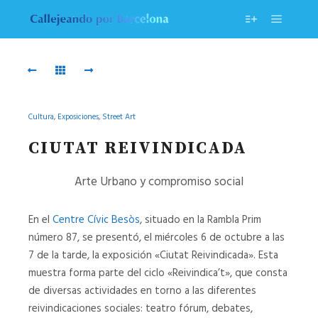
Menú pr
Más informac
Centre
Centre
Civic
Cívic
Besòs
CENTRE
CIVIC
CENTRE
Cultura
,
Exposiciones
,
Street Art
CÍVIC
BESÒS
CIUTAT REIVINDICADA
Arte Urbano y compromiso social
124402
01
124402
01
En el
Centre Cívic Besòs
, situado en la Rambla Prim
número 87, se presentó, el miércoles 6 de octubre a las
7 de la tarde, la exposición «Ciutat Reivindicada». Esta
05
011
muestra forma parte del ciclo «Reivindica’t», que consta
05
011
de diversas actividades en torno a las diferentes
reivindicaciones sociales: teatro fórum, debates,