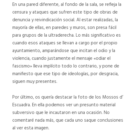
En una pared diferente, al fondo de la sala, se refleja la
12
06
censura y ataques que sufren este tipo de obras de
denuncia y reivindicación social. Al estar realizadas, la
12
06
mayoría de ellas, en paredes y muros, son presa fácil
para grupos de la ultraderecha. Lo más significativo es
cuando esos ataques se llevan a cargo por el propio
123810
123437
ayuntamiento, amparándose que incitan el odio y la
123810
123437
violencia, cuando justamente el mensaje «odiar el
fascismo» lleva implícito todo lo contrario, y pone de
manifiesto que ese tipo de ideologías, por desgracia,
123538
123859
siguen muy presentes.
123538
123859
Por último, os quería destacar la foto de los Mossos d’
Escuadra. En ella podemos ver un presunto material
123233
123206
subversivo que le incautaron en una ocasión. No
comentaré nada más, que cada uno saque conclusiones
123233
123206
al ver esta imagen.