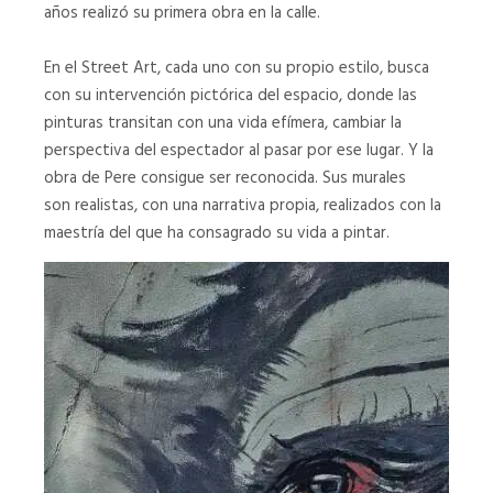
años realizó su primera obra en la calle.
20230321_123927
20230202_155212
En el Street Art, cada uno con su propio estilo, busca
20240219_091251
20240219_091331
con su intervención pictórica del espacio, donde las
pinturas transitan con una vida efímera, cambiar la
20230630_151322
20230708_151432
perspectiva del espectador al pasar por ese lugar. Y la
obra de Pere consigue ser reconocida. Sus murales
PBM
PBM
son realistas, con una narrativa propia, realizados con la
01
02
maestría del que ha consagrado su vida a pintar.
PBM
PBM
03
04
Pere
Blanco
Molina