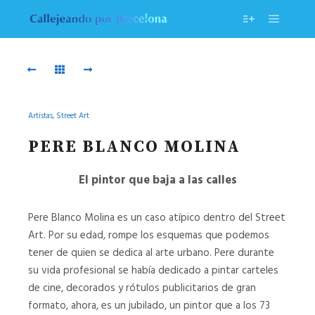
Menú pr
Más informac
20211204_085006
20210515_095355
20221214_153848
20221130_154122
20221130_154057
20221109_154540
Artistas
,
Street Art
20221109_154504
20220930_155625
PERE BLANCO MOLINA
20220901_093732
20220617_110233
El pintor que baja a las calles
20220512_153312
20220307_155832
Pere Blanco Molina es un caso atípico dentro del Street
Art. Por su edad, rompe los esquemas que podemos
20220222_160357
20220209_112537
tener de quien se dedica al arte urbano. Pere durante
su vida profesional se había dedicado a pintar carteles
20220127_093916
20220113_091536
de cine, decorados y rótulos publicitarios de gran
formato, ahora, es un jubilado, un pintor que a los 73
20230615_160206
20230429_161425