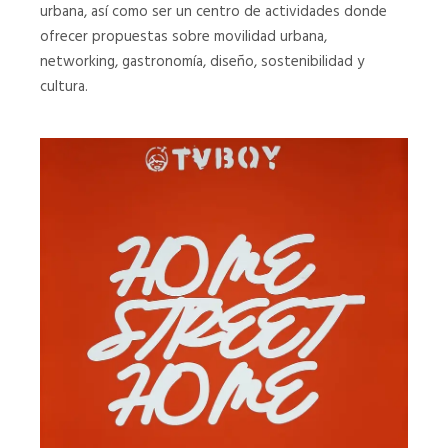
urbana, así como ser un centro de actividades donde
ofrecer propuestas sobre movilidad urbana,
Exterior
Interior
networking, gastronomía, diseño, sostenibilidad y
Casa
Casa
cultura.
Seat
Seat
02
01
EXTERIOR
INTERIOR
CASA
CASA
SEAT
SEAT
02
01
Interior
Interior
Casa
Casa
Seat
Seat
03
02
INTERIOR
INTERIOR
CASA
CASA
SEAT
SEAT
03
02