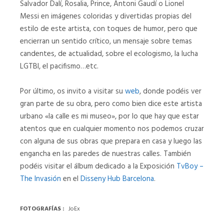
Salvador Dalí, Rosalia, Prince, Antoni Gaudí o Lionel
Racism
Scream
Messi en imágenes coloridas y divertidas propias del
-
estilo de este artista, con toques de humor, pero que
THE
George
encierran un sentido crítico, un mensaje sobre temas
SCREAM
Floyd
candentes, de actualidad, sobre el ecologismo, la lucha
LGTBI, el pacifismo…etc.
STOP
RACISM
-
Por último, os invito a visitar su
web
, donde podéis ver
GEORGE
gran parte de su obra, pero como bien dice este artista
FLOYD
urbano «la calle es mi museo», por lo que hay que estar
atentos que en cualquier momento nos podemos cruzar
Las
03
con alguna de sus obras que prepara en casa y luego las
Meninas
engancha en las paredes de nuestras calles. También
03
2.0
podéis visitar el álbum dedicado a la Exposición
TvBoy –
The Invasión
en el
Disseny Hub Barcelona
.
LAS
MENINAS
2.0
FOTOGRAFÍAS
JoEx