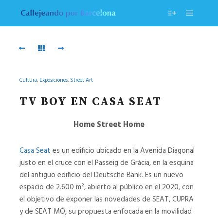
Menú pr
Más informac
Casa
Entrada
Seat
Casa
Seat
CASA
SEAT
ENTRADA
Cultura
,
Exposiciones
,
Street Art
CASA
SEAT
TV BOY EN CASA SEAT
Home Street Home
Portada
Exterior
Casa
PORTADA
Seat
Casa Seat
es un edificio ubicado en la Avenida Diagonal
01
justo en el cruce con el Passeig de Gràcia, en la esquina
del antiguo edificio del Deutsche Bank. Es un nuevo
EXTERIOR
espacio de 2.600 m², abierto al público en el 2020, con
CASA
el objetivo de exponer las novedades de SEAT, CUPRA
SEAT
01
y de SEAT MÓ, su propuesta enfocada en la movilidad