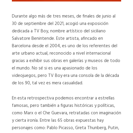
Durante algo más de tres meses, de finales de junio al
Mecánico
Interior
30 de septiembre del 2021, acogió una exposición
Casa
dedicada a TV Boy, nombre artístico del siciliano
MECÁNICO
Seat
Salvatore Benintende. Este artista, afincado en
04
Barcelona desde el 2004, es uno de los referentes del
INTERIOR
arte urbano actual, reconocido a nivel internacional
CASA
gracias a exhibir sus obras en galerías y museos de todo
SEAT
el mundo. No sé si es una apasionado de los
04
videojuegos, pero TV Boy era una consola de la década
de los 90, tal vez es mera casualidad.
04
Santa
Rosalia
En esta retrospectiva podemos encontrar a estrellas
04
famosas, pero también a figuras históricas y políticas,
SANTA
como Marx o el Che Guevara, retratadas con imaginación
ROSALIA
y cierta ironía. Entre las 65 obras expuestas hay
personajes como: Pablo Picasso, Greta Thunberg, Putin,
Stop
The